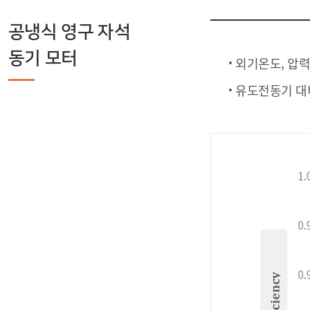
공냉식 영구 자석
동기 모터
외기온도, 압
유도전동기 대