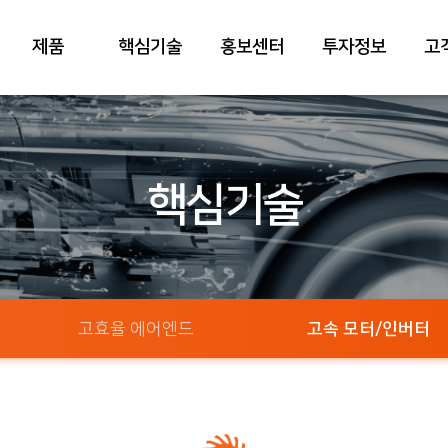
제품
핵심기술
홍보센터
투자정보
고
핵심기술
고효율 에어엔드
고속 모터/인버터