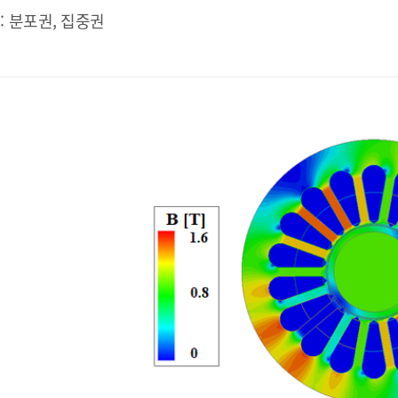
: 분포권, 집중권