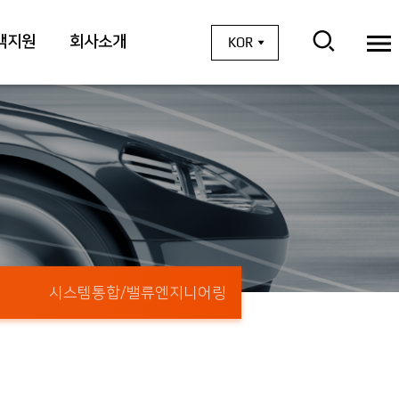
객지원
회사소개
KOR
시스템통합/밸류엔지니어링