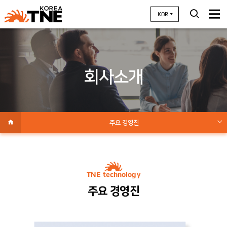
KOR
회사소개
주요 경영진
회사개요
연혁
TNE technology
경영이념
주요 경영진
인증 / 특허