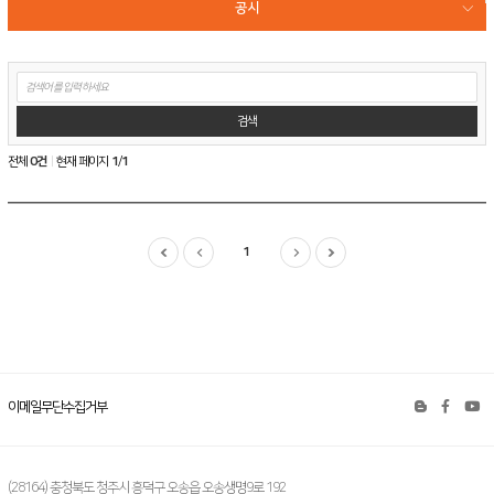
공시
IR자료
게
시
보고서
판
검
검색
색
전자공고
전체
0건
현재 페이지
1
/
1
공
지
사
1
항
테
스
트
목
록
이메일무단수집거부
(28164) 충청북도 청주시 흥덕구 오송읍 오송생명9로 192