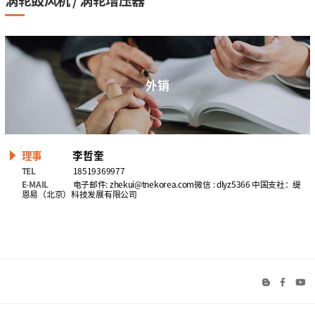
外销
理事
李哲奎
TEL
18519369977
E-MAIL
电子邮件: zhekui@tnekorea.com ㅤㅤㅤㅤㅤㅤㅤㅤ微信 : dlyz5366 ㅤㅤㅤㅤ ㅤㅤㅤㅤㅤㅤ中国支社：ㅤ缇
恩易（北京）科技发展有限公司