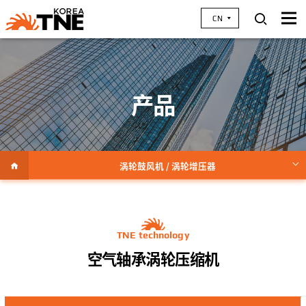
CN
产品
涡轮鼓风机 / 涡轮增压器
燃料电池用空气压缩机
飞机ACM / ECS
TNE technology
环保涡轮机
空气轴承涡轮压缩机